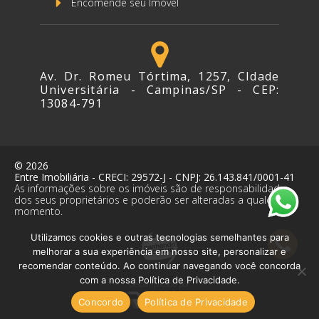
Encomende seu Imóvel
Av. Dr. Romeu Tórtima, 1257, CIdade
Universitária - Campinas/SP - CEP:
13084-791
©
2026
Entre Imobiliária
- CRECI:
29572-J
- CNPJ:
26.143.841/0001-41
As informações sobre os imóveis são de responsabilidade
dos seus proprietários e poderão ser alteradas a qualquer
momento.
Utilizamos cookies e outras tecnologias semelhantes para
melhorar a sua experiência em nosso site, personalizar e
recomendar conteúdo. Ao continuar navegando você concorda
com a nossa Política de Privacidade.
Descomplicado por:
Concordo
Política de Privacidade