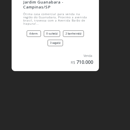
Jardim Guanabara -
Campinas/SP
Ótima casa comercial para venda na
região do Guanabara, Proximo a avenida
brasil, travessa com a Avenida Barão de
Itapura!...
4 dorm.
0 suíte(s)
2 banheiro(s)
3 vaga(s)
710.000