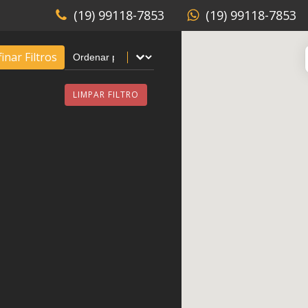
(19) 99118-7853
(19) 99118-7853
Sort content
Ordenação Venda
inar Filtros
LIMPAR FILTRO