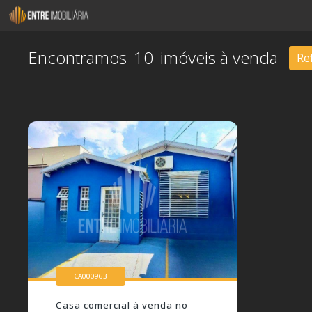
(19) 99118-7853
(19) 99118-7853
10
Ref
CA000963
Casa comercial à venda no